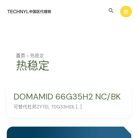
跳
搜
至
内
索
容
首页
>
热稳定
热稳定
DOMAMID 66G35H2 NC/BK
可替代杜邦ZYTEL 70G33HS1L […]