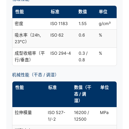
性能
标准
数值
单位
密度
ISO 1183
1.55
g/cm³
吸水率（24h,
ISO 62
0.6
%
23°C）
成型收缩率（平
ISO 294-4
0.3 /
%
行/垂直）
0.8
机械性能（干态 / 调湿）
性能
标准
数值（干
单位
态 / 调
湿）
拉伸模量
ISO 527-
16200 /
MPa
1/-2
12500