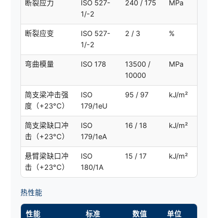
断裂应力
ISO 527-
240 / 175
MPa
1/-2
断裂应变
ISO 527-
2 / 3
%
1/-2
弯曲模量
ISO 178
13500 /
MPa
10000
简支梁冲击强
ISO
95 / 97
kJ/m²
度（+23°C）
179/1eU
简支梁缺口冲
ISO
16 / 18
kJ/m²
击（+23°C）
179/1eA
悬臂梁缺口冲
ISO
15 / 17
kJ/m²
击（+23°C）
180/1A
热性能
性能
标准
数值
单位