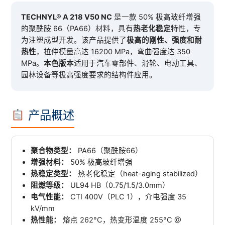
TECHNYL® A 218 V50 NC
是一款 50% 极高玻纤增强
的聚酰胺 66（PA66）材料，具有
热老化稳定
特性，专
为注塑成型开发。该产品提供了
极高的刚性、强度和耐
热性
，拉伸模量高达 16200 MPa，弯曲强度达 350
MPa。
本色版本
适用于汽车零部件、滑轮、电动工具、
园林设备等极高强度要求的结构件应用。
产品概述
聚合物类型：
PA66（聚酰胺66）
增强材料：
50% 极高玻纤增强
热稳定类型：
热老化稳定（heat-aging stabilized）
阻燃等级：
UL94 HB（0.75/1.5/3.0mm）
电气性能：
CTI 400V（PLC 1），介电强度 35
kV/mm
热性能：
熔点 262°C，热变形温度 255°C @