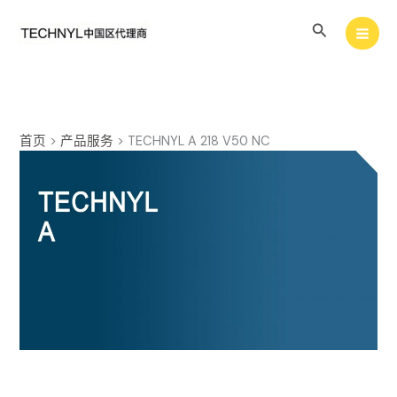
跳
搜
至
内
索
容
首页
>
产品服务
>
TECHNYL A 218 V50 NC