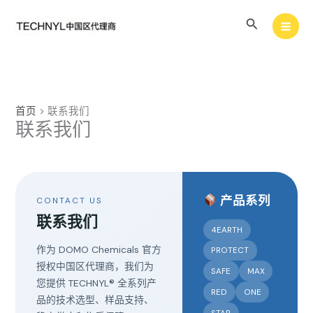
跳
搜
至
内
索
容
首页
>
联系我们
联系我们
产品系列
CONTACT US
联系我们
4EARTH
作为 DOMO Chemicals 官方
PROTECT
授权中国区代理商，我们为
SAFE
MAX
您提供 TECHNYL® 全系列产
RED
ONE
品的技术选型、样品支持、
STAR