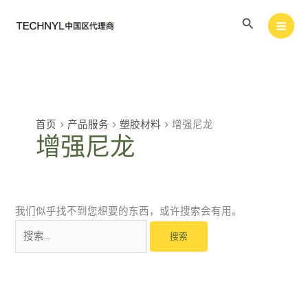
跳
搜
至
内
索
容
首页
>
产品服务
>
塑胶材料
>
增强尼龙
增强尼龙
我们似乎找不到您想要的东西，或许搜索会有用。
搜
索：