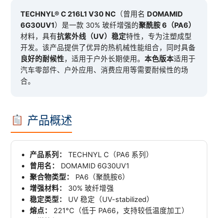
TECHNYL® C 216L1 V30 NC
（曾用名
DOMAMID
6G30UV1
）是一款 30% 玻纤增强的
聚酰胺 6（PA6）
材料，具有
抗紫外线（UV）稳定
特性，专为注塑成型
开发。该产品提供了优异的热机械性能组合，同时具备
良好的耐候性
，适用于户外长期使用。
本色版本
适用于
汽车零部件、户外应用、消费应用等需要耐候性的场
合。
产品概述
产品系列：
TECHNYL C（PA6 系列）
曾用名：
DOMAMID 6G30UV1
聚合物类型：
PA6（聚酰胺6）
增强材料：
30% 玻纤增强
稳定类型：
UV 稳定（UV-stabilized）
熔点：
221°C（低于 PA66，支持较低温度加工）