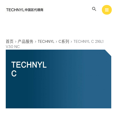
跳
搜
至
内
索
容
首页
>
产品服务
>
TECHNYL
>
C系列
>
TECHNYL C 216L1
V30 NC