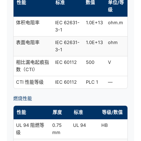
性能
标准
数值
单位/等
级
体积电阻率
IEC 62631-
1.0E+13
ohm.m
3-1
表面电阻率
IEC 62631-
1.0E+13
ohm
3-1
相比漏电起痕指
IEC 60112
500
V
数（CTI）
CTI 性能等级
IEC 60112
PLC 1
—
燃烧性能
性能
厚度
标准
等级/数值
UL 94 阻燃等
0.75
UL 94
HB
级
mm