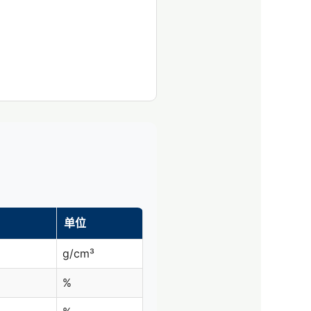
单位
g/cm³
%