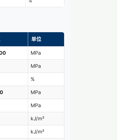
%
值
单位
00
MPa
MPa
%
0
MPa
MPa
kJ/m²
kJ/m²