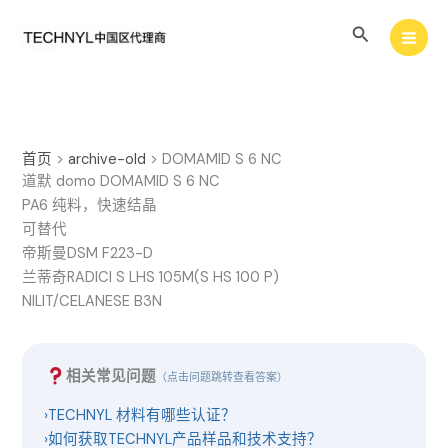
跳
搜
至
内
索
容
首页
>
archive-old
>
DOMAMID S 6 NC
道默 domo DOMAMID S 6 NC
PA6 纯料，快速结晶
可替代
帝斯曼DSM F223-D
兰蒂奇RADICI S LHS 105M(S HS 100 P)
NILIT/CELANESE B3N
相关常见问题
（点击问题跳转查看答案）
›
TECHNYL 材料有哪些认证？
›
如何获取TECHNYL产品样品和技术支持？