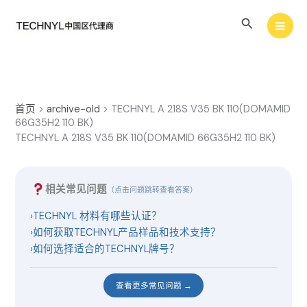
跳
搜
至
内
索
容
首页
>
archive-old
>
TECHNYL A 218S V35 BK 110(DOMAMID
66G35H2 110 BK)
TECHNYL A 218S V35 BK 110(DOMAMID 66G35H2 110 BK)
相关常见问题
（点击问题跳转查看答案）
›
TECHNYL 材料有哪些认证？
›
如何获取TECHNYL产品样品和技术支持？
›
如何选择适合的TECHNYL牌号？
查看更多常见问题 →