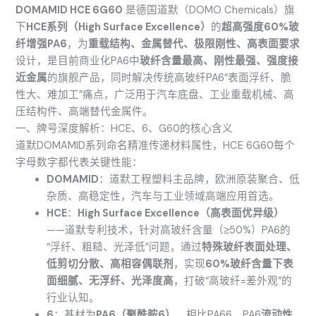
DOMAMID HCE 6G60
是德国道默（DOMO Chemicals）旗
下
HCE系列（High Surface Excellence）
的
超高强度60%玻
纤增强PA6
，为
重载结构、金属替代、极限刚性、高表面要求
设计，是目前商业化PA6中
玻纤含量最高、刚性最强、强度接
近金属
的旗舰产品，同时解决传统高玻纤PA6“表面浮纤、脆
性大、难加工”痛点，广泛用于汽车底盘、工业重载机械、高
压结构件、高端替代金属件。
一、牌号深度解析：HCE、6、G60的核心含义
道默DOMAMID系列命名精准传递材料属性，HCE 6G60每个
字母数字都代表关键性能：
DOMAMID
：道默工程塑料主品牌，欧洲原装聚合、低
杂质、高稳定性，汽车与工业领域高端应用首选。
HCE
：
High Surface Excellence（高表面优异级）
——道默专利技术，针对高玻纤含量（≥50%）PA6的
“浮纤、粗糙、光泽低”问题，通过
特殊玻纤表面处理、
低剪切分散、高相容偶联剂
，实现
60%玻纤含量下表
面细腻、无浮纤、光泽度高
，打破“高玻纤=差外观”的
行业认知。
6
：基材为
PA6（聚酰胺6）
，相比PA66，PA6
流动性