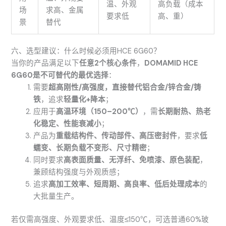
温、外观
高负载（成本
场
求高、金属
要求低
高、重）
景
替代
六、选型建议：什么时候必须用HCE 6G60？
当你的产品满足以下
任意2个核心条件
，
DOMAMID HCE
6G60是不可替代的最优选择
：
需要
超高刚性/高强度，直接替代铝合金/锌合金/铸
铁
，追求
轻量化+降本
；
应用于
高温环境（150–200℃）
，需
长期耐热、热老
化稳定、性能衰减小
；
产品为
重载结构件、传动部件、高压密封件
，要求
低
蠕变、长期负载不变形、尺寸精密
；
同时要求
高表面质量、无浮纤、免喷漆、原色装配
，
兼顾结构强度与外观质感；
追求
高加工效率、短周期、高良率、低后处理成本
的
大批量生产。
若仅需高强度、外观要求低、温度≤150℃，可选普通60%玻