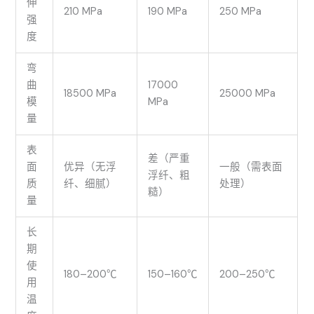
伸
210 MPa
190 MPa
250 MPa
强
度
弯
曲
17000
18500 MPa
25000 MPa
模
MPa
量
表
差（严重
面
优异（无浮
一般（需表面
浮纤、粗
质
纤、细腻）
处理）
糙）
量
长
期
使
180–200℃
150–160℃
200–250℃
用
温