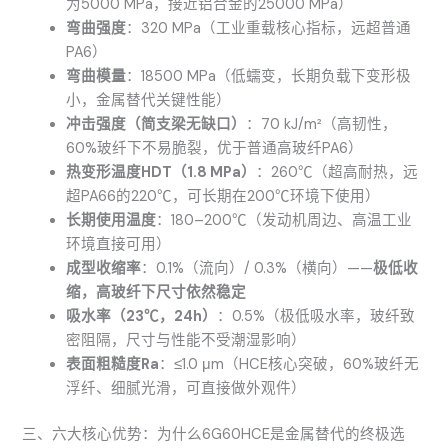
为5000 MPa，接近铝合金的25000 MPa）
弯曲强度
：320 MPa（工业重载核心指标，远超普通
PA6）
弯曲模量
：18500 MPa（低蠕变，长期负载下变形极
小，金属替代关键性能）
冲击强度（简支梁无缺口）
：70 kJ/m²（高韧性，
60%玻纤下不易脆裂，优于普通高玻纤PA6）
热变形温度HDT（1.8 MPa）
：260℃（超高耐热，远
超PA66的220℃，可长期在200℃环境下使用）
长期使用温度
：180–200℃（发动机周边、高温工业
环境直接可用）
成型收缩率
：0.1%（流向）/ 0.3%（横向）——
极低收
缩，高玻纤下尺寸依然稳定
吸水率（23℃，24h）
：0.5%（极低吸水率，玻纤致
密阻隔，尺寸与性能不受潮湿影响）
表面粗糙度Ra
：≤1.0 μm（HCE核心突破，60%玻纤无
浮纤、细腻光滑，可直接做外观件）
三、六大核心优势：为什么6G60HCE是金属替代的终极选