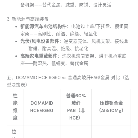
备机架——替代金属、减重、防锈、设计灵活
3. 新能源与高端装备
新能源汽车电池结构件
：电池包上盖/下托盘、模组固
定架——高刚性、耐温、绝缘、轻量化
光伏/风电设备部件
：逆变器壳体、风机支架、接线盒
——耐候、耐高温、绝缘、抗老化
高端家电重载部件
：洗衣机滚筒支架、烘干机承重底
座——耐湿热、低蠕变、替代金属
五、DOMAMID HCE 6G60 vs 普通高玻纤PA6/金属 对比（选
型决策表）
性
普通60%
能
DOMAMID
玻纤
压铸铝合金
维
HCE 6G60
PA6（非
（AlSi10Mg）
度
HCE）
拉