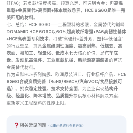
纤PA6；若负载/温度极高、预算充足，可选铝合金；但
高温
重载+金属替代+高表面+降本增效
场景，
HCE 6G60是唯一完
美匹配的材料
。
七、总结：HCE 6G60——工程塑料的极限，金属替代的巅峰
DOMAMID HCE 6G60
以
60%超高玻纤增强+PA6高韧性基体
+HCE高表面专利技术
，打破“高玻纤=差外观、塑料=低强度”
的行业壁垒，兼具
金属级刚性强度、超高耐热、低蠕变、高
表面、易加工、轻量化、低成本
七大核心价值，是
汽车底
盘、发动机高温件、工业重载机械、新能源高端装备
的首选
金属替代材料。
作为道默HCE系列旗舰、欧洲原装进口、行业标杆产品，
HCE
6G60合规资质完善（RoHS/REACH/汽车VOC/食品接触可
选）、批次稳定性强、技术支持全面
，为企业实现
结构升
级、轻量化、降本增效、品质提升
提供核心材料解决方案，
重新定义工程塑料的性能上限。
相关常见问题
（点击问题跳转查看答案）