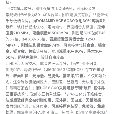
择？
1. 60%超高玻纤：刚性强度碾压普通PA6，对标轻金属
常规玻纤PA6多为30–40%含量，刚性与强度有限，只能替代
部分低端金属；而
DOMAMID HCE 6G60采用60%高模量短
玻纤
，玻纤长径比优化、定向均匀、界面结合力极强，
拉伸
强度210 MPa、弯曲模量18500 MPa
，刚性是30%玻纤PA6
的3.7倍、纯PA6的6.6倍，
强度接近压铸铝合金（250
MPa）、刚性达到铝合金的74%
，可直接替代
锌合金、铝合
金、镁合金、铸铁
等金属，实现
减重40–60%、降本30–
50%、防锈免维护、设计自由度高
。
2. HCE高表面技术：60%玻纤无浮纤，打破行业不可能
传统50%+高玻纤PA6（如6G50/6G60非HCE）存在
严重浮
纤、表面粗糙、光泽低、易脱落、需喷漆/包覆
，不仅影响外
观，还会导致装配间隙大、密封差、易吸潮，无法用于外观
件与精密配合件；而
HCE 6G60采用道默专利“玻纤-基体界
面相容技术”
，玻纤表面特殊涂层，与PA6基体分子级结合，
注塑后玻纤完全被树脂包裹、无外露、无白点、无粗糙感
，
表面细腻光滑、光泽度高，
可直接原色装配、免喷漆、免后
处理
，解决高玻纤PA6外观痛点，拓展应用场景至高端外观结