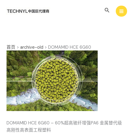
跳
搜
至
内
索
容
首页
>
archive-old
>
DOMAMID HCE 6G60
DOMAMID HCE 6G60 – 60%超高玻纤增强PA6 金属替代级
高刚性高表面工程塑料