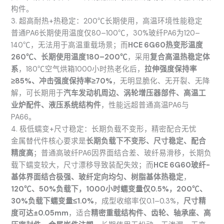
构件。
3. 超高耐热+热稳定：200℃长期使用，高温环境性能稳定
普通PA6长期使用温度仅80–100℃，30%玻纤PA6为120–
140℃，无法用于高温重载场景；而
HCE 6G60热变形温度
260℃、长期使用温度180–200℃
，采用
复合高温热稳定体
系
，180℃空气烘箱1000小时热老化后，
拉伸强度保持率
≥85%、冲击强度保持率≥70%
，无明显脆化、无开裂、无降
解，可长期用于
汽车发动机周边、涡轮增压器部件、高温工
业炉配件、液压系统结构件
，性能远超普通高温PA6与
PA66。
4. 极低蠕变+尺寸稳定：长期负载不变形，精密配合无忧
金属替代件核心要求是
长期负载下不变形、尺寸稳定、配合
精度高
；普通高玻纤PA6因界面结合差、玻纤易滑移，长期负
载下蠕变较大，尺寸漂移导致装配失效；而
HCE 6G60玻纤-
基体界面结合极强、玻纤定向均匀、树脂基体热稳定
，
120℃、50%负载下，1000小时蠕变量仅0.5%，200℃、
30%负载下蠕变量≤1.0%
，成型收缩率仅0.1–0.3%，
尺寸精
度可达±0.05mm
，适合
精密重载结构件、齿轮、轴承座、高