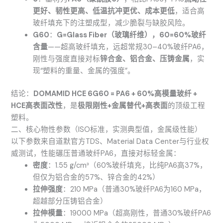
更好、韧性更高、低温抗冲更优、成本更低
，适合高
玻纤填充下的注塑成型，减少脆裂与缺胶风险。
G60
：
G=Glass Fiber（玻璃纤维），60=60%玻纤
含量
——超高玻纤填充，远超常规30–40%玻纤PA6，
刚性与强度直接对标
锌合金、铝合金、压铸金属
，实
现“塑料的重量、金属的强度”。
结论：
DOMAMID HCE 6G60 = PA6 + 60%高模量玻纤 +
HCE高表面改性
，是
极限刚性+金属替代+高表面
的顶级工程
塑料。
二、核心物性参数（ISO标准，实测典型值，金属级性能）
以下参数来自道默官方TDS、Material Data Center与行业权
威测试，性能碾压普通玻纤PA6，直接对标轻金属：
密度
：1.55 g/cm³（60%玻纤填充，比纯PA6高37%，
但仅为铝合金的57%、锌合金的42%）
拉伸强度
：210 MPa（普通30%玻纤PA6为160 MPa，
超越部分压铸铝合金）
拉伸模量
：19000 MPa（超高刚性，普通30%玻纤PA6