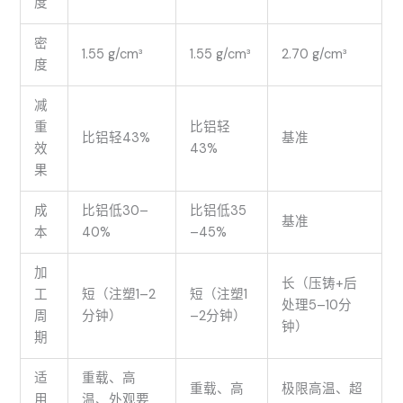
度
密
1.55 g/cm³
1.55 g/cm³
2.70 g/cm³
度
减
重
比铝轻
比铝轻43%
基准
效
43%
果
成
比铝低30–
比铝低35
基准
本
40%
–45%
加
长（压铸+后
工
短（注塑1–2
短（注塑1
处理5–10分
周
分钟）
–2分钟）
钟）
期
适
重载、高
重载、高
极限高温、超
用
温、外观要