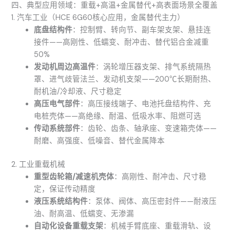
四、典型应用领域：重载+高温+金属替代+高表面场景全覆盖
1. 汽车工业（HCE 6G60核心应用，金属替代主力）
底盘结构件
：控制臂、转向节、副车架支架、悬挂连
接件——高刚性、低蠕变、耐冲击、替代铝合金减重
50%
发动机周边高温件
：涡轮增压器支架、排气系统隔热
罩、进气歧管法兰、发动机支架——200℃长期耐热、
耐机油/冷却液、尺寸稳定
高压电气部件
：高压接线端子、电池托盘结构件、充
电桩壳体——高绝缘、耐温、低吸水率、阻燃可选
传动系统部件
：齿轮、齿条、轴承座、变速箱壳体——
耐磨、高强度、低噪音、替代金属降本
2. 工业重载机械
重型齿轮箱/减速机壳体
：高刚性、耐冲击、尺寸稳
定，保证传动精度
液压系统结构件
：泵体、阀体、高压密封件——耐液压
油、耐高温、低蠕变、无渗漏
自动化设备重载支架
：机械手臂底座、重载滑轨、设