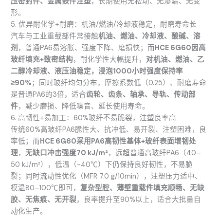
压密封件、金属嵌件注塑
，长期使用无松动、无渗漏、无变
形。
5. 优异耐化学+耐磨：机油/燃油/冷却液稳定，耐磨寿命长
汽车与工业重载部件常接触
机油、燃油、冷却液、酸碱、溶
剂
，普通PA6易溶胀、强度下降、磨损快；而
HCE 6G60因高
玻纤填充+致密结构
，耐化学性大幅提升，
对机油、燃油、乙
二醇冷却液、液压油稳定，浸泡1000小时强度保持率
≥90%
；同时玻纤均匀分布，摩擦系数低（0.25）、耐磨寿命
是普通PA6的3倍，适合
齿轮、齿条、轴承、导轨、传动部
件
，减少磨损、降低噪音、延长使用寿命。
6. 高韧性+易加工：60%玻纤不易脆裂，注塑良率高
传统60%高玻纤PA6脆性大、抗冲低、易开裂、注塑困难，良
率低；而
HCE 6G60采用PA6高韧性基体+玻纤表面增韧处
理
，
无缺口冲击强度70 kJ/m²
，远超普通高玻纤PA6（40–
50 kJ/m²），低温（-40℃）下仍保持良好韧性，不易脆
裂；同时流动性优化（MFR 7.0 g/10min），注塑压力适中、
模温80–100℃即可，
复杂型腔、薄壁重载件填充顺畅、无缺
胶、无焦痕、无开裂
，良率提升至90%以上，适合大批量自
动化生产。