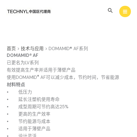
跳
搜
至
内
索
容
首页
>
技术与应用
>
DOMAMID® AF系列
DOMAMID® AF
已更名为LV系列
有效提高生产率并适用于薄壁产品
®
使用DOMAMID
AF可以减少成本，节约时间，节省能源
材料特点
• 低压力
• 延长注塑机使用寿命
• 成型周期可节约高达25%
• 更高的生产效率
• 节约能源与成本
• 适用于薄壁产品
• 设计灵活