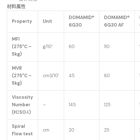
材料属性
DOMAMID
®
DOMAMID
®
Property
Unit
6G30
6G30 AF
MFI
(275°C –
g/10’
60
110
5kg)
MVR
(275°C –
cm3/10’
45
80
5kg)
Viscosity
Number
–
145
125
(H
2
SO
4
)
Spiral
cm
20
25
Flow test