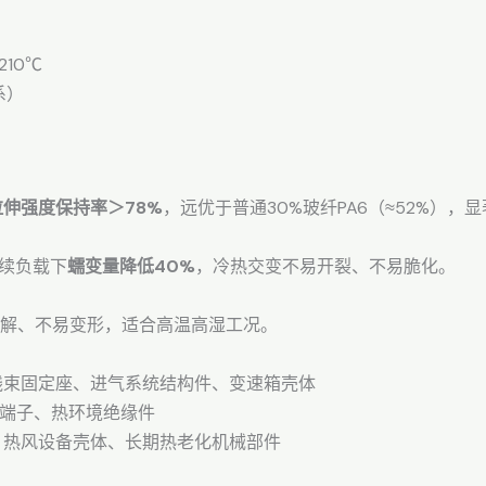
210℃
系）
拉伸强度保持率＞78%
，远优于普通30%玻纤PA6（≈52%），
持续负载下
蠕变量降低40%
，冷热交变不易开裂、不易脆化。
易水解、不易变形，适合高温高湿工况。
线束固定座、进气系统结构件、变速箱壳体
温端子、热环境绝缘件
、热风设备壳体、长期热老化机械部件