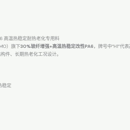
增强PA6 高温热稳定耐热老化专用料
MO）旗下
30%玻纤增强+高温热稳定改性PA6
，牌号中“H1”代表
结构件、长期热老化工况设计。
高温热稳定
）