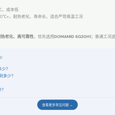
℃，成本低
50℃+，耐热老化、寿命长，适合严苛高温工况
耐热老化、高可靠性
，优先选用
DOMAMID 6G30H1
；普通工况选
案）
是多少？
达到多少？
件？
查看更多常见问题 →