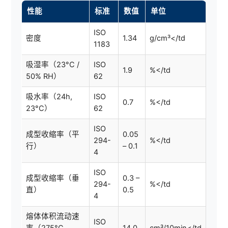
性能
标准
数值
单位
ISO
密度
1.34
g/cm³</td
1183
吸湿率（23°C /
ISO
1.9
%</td
50% RH）
62
吸水率（24h,
ISO
0.7
%</td
23°C）
62
ISO
成型收缩率（平
0.05
294-
%</td
行）
– 0.1
4
ISO
成型收缩率（垂
0.3 –
294-
%</td
直）
0.5
4
熔体体积流动速
ISO
率（275°C,
14.0
cm³/10min</td