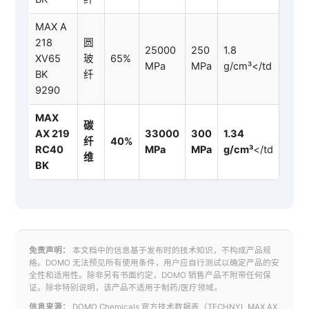
MAX A
218
圆
25000
250
1.8
XV65
玻
65%
MPa
MPa
g/cm³</td
BK
纤
9290
MAX
碳
AX 219
33000
300
1.34
纤
40%
RC40
MPa
MPa
g/cm³
</td
维
BK
免责声明：
本文档中的信息基于发布时的技术知识，不构成产品规
格。DOMO 无法预见所有使用条件，用户应自行测试以确定产品的安
全性和适用性。除非另有书面约定，DOMO 销售产品不附带任何保
证。除非特别说明，该产品不适用于制药/医疗领域。
信息来源：
DOMO Chemicals 官方技术数据表（TECHNYL MAX AX