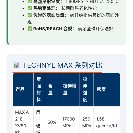
高热变形温度：
1.80MPa 下 HDT 达 250°C
热稳定处理：
长期耐热老化性能
优异的表面质量：
碳纤维提供良好的表面外
观
RoHS/REACH 合规：
满足全球环保法规
TECHNYL MAX 系列对比
增
拉
强
含
拉伸模
伸
产品
密度
材
量
量
强
料
度
MAX A
扁
218
平
17000
250
1.58
50%
XV50
玻
MPa
MPa
g/cm³</td
BK
纤