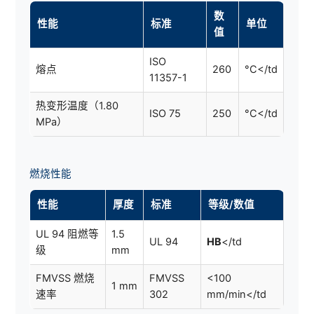
数
性能
标准
单位
值
ISO
熔点
260
°C</td
11357-1
热变形温度（1.80
ISO 75
250
°C</td
MPa）
燃烧性能
性能
厚度
标准
等级/数值
UL 94 阻燃等
1.5
UL 94
HB
</td
级
mm
FMVSS 燃烧
FMVSS
<100
1 mm
速率
302
mm/min</td