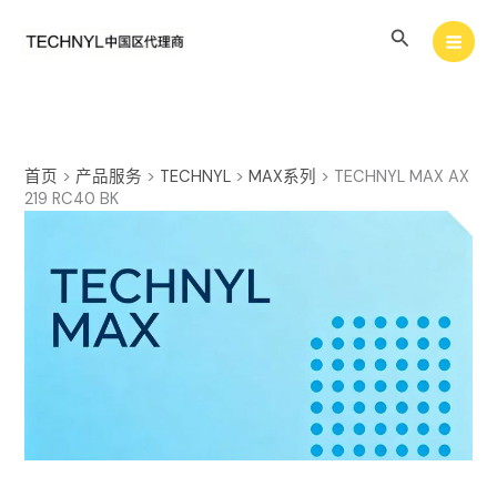
跳
搜
至
内
索
容
首页
>
产品服务
>
TECHNYL
>
MAX系列
>
TECHNYL MAX AX
219 RC40 BK