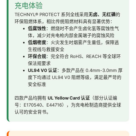
充电体验
TECHNYL® PROTECT 系列全线采用
无卤、无红磷
的
环保阻燃体系，相比传统阻燃材料具有显著优势：
低腐蚀性
：燃烧时不会产生卤化氢等腐蚀性气
体，减少对充电枪内部金属端子的腐蚀风险
低烟密度
：火灾发生时烟雾产生量低，保障逃
生视线与救援安全
环保合规
：完全符合 RoHS、REACH 等全球环
保法规要求
UL94 V0 认证
：多款产品在 0.4mm-3.0mm 厚
度下均通过 UL94 V0 阻燃等级，满足最严苛的
安全标准
四款产品均拥有
UL Yellow Card 认证
（部分认证编
号：E170540、E44716），为充电枪制造商提供全球
认可的安全背书。