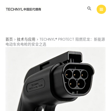
跳
搜
至
内
索
容
首页
>
技术与应用
>
TECHNYL® PROTECT 阻燃尼龙：新能源
电动车充电枪的安全之选