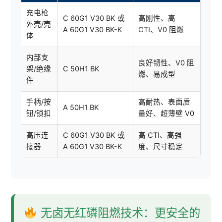
充电枪
C 60G1 V30 BK 或
高刚性、高
外壳/壳
A 60G1 V30 BK-K
CTI、V0 阻燃
体
内部支
良好韧性、V0 阻
架/绝缘
C 50H1 BK
燃、易成型
件
手柄/按
高耐热、表面质
A 50H1 BK
钮/锁扣
量好、超薄壁 V0
高压连
C 60G1 V30 BK 或
高 CTI、高强
接器
A 60G1 V30 BK-K
度、尺寸稳定
无卤无红磷阻燃技术：更安全的