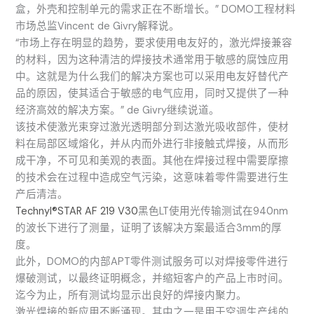
盒，外壳和控制单元的需求正在不断增长。” DOMO工程材料
市场总监Vincent de Givry解释说。
“市场上存在明显的趋势，要求使用电友好的，激光焊接兼容
的材料，因为这种清洁的焊接技术通常用于敏感的腐蚀应用
中。这就是为什么我们的解决方案也可以采用电友好替代产
品的原因，使其适合于敏感的电气应用，同时又提供了一种
经济高效的解决方案。” de Givry继续说道。
该技术使激光束穿过激光透明部分到达激光吸收部件，使材
料在局部区域熔化，并从内而外进行非接触式焊接，从而形
成干净，不可见和美观的表面。其他在焊接过程中需要摩擦
的技术会在过程中造成空气污染，这意味着零件需要进行生
产后清洁。
Technyl®STAR AF 219 V30
黑色LT使用光传输测试在940nm
的波长下进行了测量，证明了该解决方案最适合3mm的厚
度。
此外，DOMO的内部APT零件测试服务可以对焊接零件进行
爆破测试，以最终证明概念，并缩短客户的产品上市时间。
迄今为止，所有测试均显示出良好的焊接内聚力。
激光焊接的新应用不断涌现。其中之一是用于空调生产线的