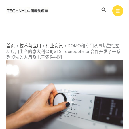
跳
搜
至
内
索
容
首页
>
技术与应用
>
行业资讯
>
DOMO和专门从事热塑性塑
料应用生产的意大利公司STS Tecnopolimeri合作开发了一系
列领先的家用及电子零件材料