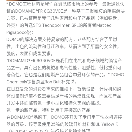
“ DOMO工程材料是我们在聚酰胺市场上的参考，最近通过认
证的DOMAMID®FR 6G30V0E是一种基于三聚氰胺的阻燃解决
方案，已被证明是我们几种家用和电子产品箱（例如键盘，
外壳）的首选STS Tecnopolimeri SRL的所有者Matteo
Pigliapoco说：
DOMO的解决方案支持复杂的配方，这些配方结合了阻燃
性，出色的流动性和低迁移率，从而达到了所需的安全性，
强度，表面和成型要求。
“DOMAMID®FR 6G30V0E是我们在电气和电子领域的畅销产
品之一，具有出色的机械和电气性能，阻燃性，低比重和可
着色性。它也是我们阻燃产品组合中最环保的产品。” DOMO
Chemicals销售总监Ron Bult补充说。
在日益复杂的消费者需求的推动下，智能设备，计算机和媒
体设备制造商不仅需要满足严格的易燃性法规，而且在产品
开发中还面临着进一步小型化和持久美观的挑战。
进一步的新产品，特别是用于连接器的产品
在DOMAMID®品牌下，DOMO还开发了专门用于洗衣机连接
器的等级，该等级使用25％的玻璃纤维材料和UL Yellow卡
（E170540-532327）进行热老化稳定处理。