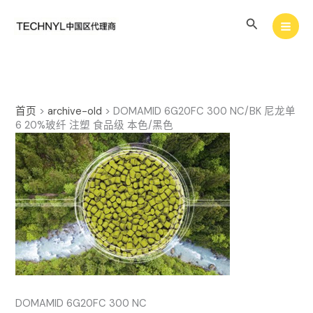
跳
搜
至
内
索
容
首页
>
archive-old
>
DOMAMID 6G20FC 300 NC/BK 尼龙单
6 20%玻纤 注塑 食品级 本色/黑色
DOMAMID 6G20FC 300 NC