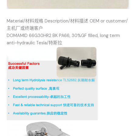
Material/材料规格 Description/材料描述 OEM or customer/
主机厂或终端客户
DOMAMID 66G30HR2 BK PA66, 30%GF filled, long term
anti-hydraulic Tesla/特斯拉