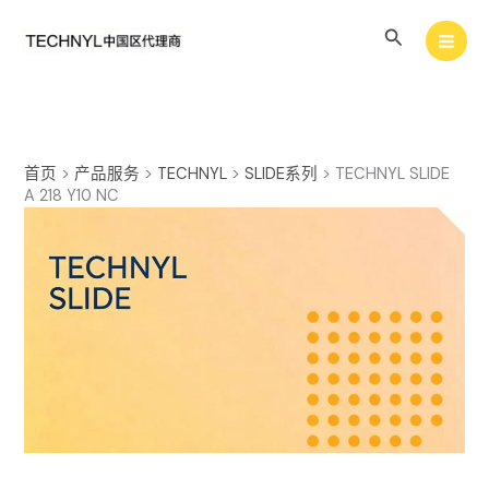
跳
搜
至
内
索
容
首页
>
产品服务
>
TECHNYL
>
SLIDE系列
>
TECHNYL SLIDE
A 218 Y10 NC