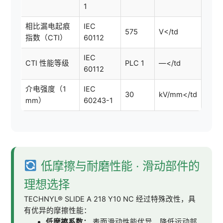
1
相比漏电起痕
IEC
575
V</td
指数（CTI）
60112
IEC
CTI 性能等级
PLC 1
—</td
60112
介电强度（1
IEC
30
kV/mm</td
mm）
60243-1
低摩擦与耐磨性能 · 滑动部件的
理想选择
TECHNYL® SLIDE A 218 Y10 NC 经过特殊改性，具
有优异的摩擦性能：
低摩擦系数：
表面滑动性能优异，降低运动部