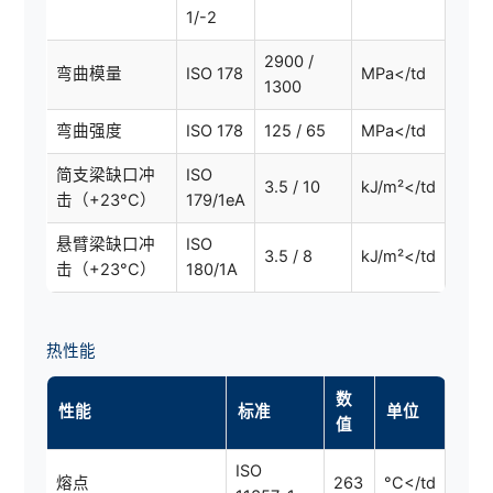
1/-2
2900 /
弯曲模量
ISO 178
MPa</td
1300
弯曲强度
ISO 178
125 / 65
MPa</td
简支梁缺口冲
ISO
3.5 / 10
kJ/m²</td
击（+23°C）
179/1eA
悬臂梁缺口冲
ISO
3.5 / 8
kJ/m²</td
击（+23°C）
180/1A
热性能
数
性能
标准
单位
值
ISO
熔点
263
°C</td