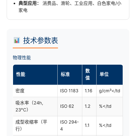
典型应用：
消费品、滑轮、工业应用、白色家电/小
家电
技术参数表
物理性能
数
性能
标准
单位
值
密度
ISO 1183
1.16
g/cm³</td
吸水率（24h,
ISO 62
1.2
%</td
23°C）
成型收缩率（平
ISO 294-
1.1
%</td
行）
4