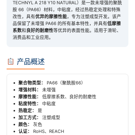
TECHNYL A 218 Y10 NATURAL）是一款未增强的聚酰
胺 66（PA66）材料，中粘度，经过热稳定处理和特殊
改性，具有
优异的摩擦性能
，专为注塑成型开发。该产
品保留了未增强 PA66 的所有基本特性，并具有
低摩擦
系数
和
良好的耐磨性
等优异的表面性能。适用于滑轮、
消费品和工业应用。
产品概述
聚合物类型：
PA66（聚酰胺66）
增强材料：
未增强
摩擦性能：
低摩擦系数、良好的耐磨性
粘度特性：
中粘度
热稳定：
是
加工方式：
注塑成型
颜色：
灰色
认证：
RoHS、REACH