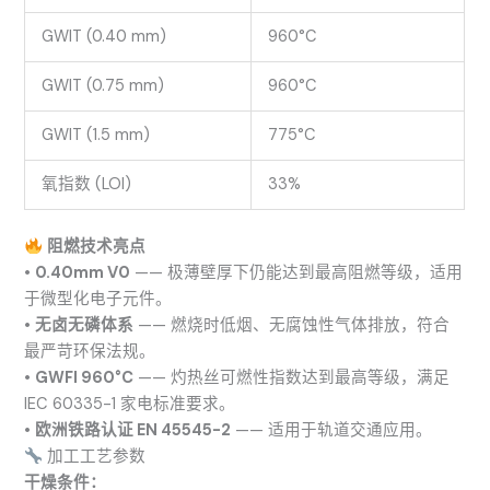
GWIT (0.40 mm)
960°C
GWIT (0.75 mm)
960°C
GWIT (1.5 mm)
775°C
氧指数 (LOI)
33%
阻燃技术亮点
•
0.40mm V0
—— 极薄壁厚下仍能达到最高阻燃等级，适用
于微型化电子元件。
•
无卤无磷体系
—— 燃烧时低烟、无腐蚀性气体排放，符合
最严苛环保法规。
•
GWFI 960°C
—— 灼热丝可燃性指数达到最高等级，满足
IEC 60335-1 家电标准要求。
•
欧洲铁路认证 EN 45545-2
—— 适用于轨道交通应用。
加工工艺参数
干燥条件：