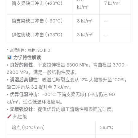
简支梁缺口冲击 (+23°C)
7 kJ/m²
kJ/m²
简支梁缺口冲击 (-30°C)
3 kJ/m²
—
伊佐德缺口冲击 (+23°C)
3 kJ/m²
—
* 调湿条件：根据 ISO 1110
力学特性解读
•
良好的刚性
：干态拉伸模量 3800 MPa，弯曲模量 3700-
3800 MPa，满足一般结构件要求。
•
调湿后高韧性
：吸湿后断裂应变从 12% 大幅提升至 100%，
缺口冲击从 3.2 提升至 7 kJ/m²。
•
优异低温冲击
：-30°C 下简支梁无缺口冲击仍达 90
kJ/m²，适合低温环境应用。
•
无增强设计
：提供优异的加工流动性和表面光洁度。
热性能
熔点 (10°C/min)
263°C