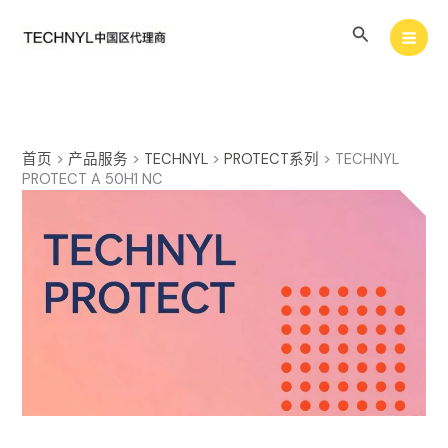
跳
搜
至
内
索
容
首页
>
产品服务
>
TECHNYL
>
PROTECT系列
>
TECHNYL
PROTECT A 50H1 NC