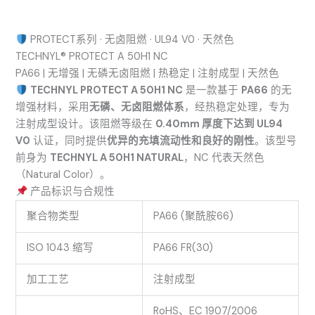
PROTECT系列 · 无卤阻燃 · UL94 V0 · 天然色
TECHNYL® PROTECT A 50H1 NC
PA66 | 无增强 | 无磷无卤阻燃 | 热稳定 | 注射成型 | 天然色
TECHNYL PROTECT A 50H1 NC
是一款基于
PA66
的无
增强材料，采用
无磷、无卤阻燃体系
，经热稳定处理，专为
注射成型设计。该阻燃等级在
0.40mm 厚度下达到 UL94
V0
认证，同时提供
优异的充填流动性和良好的刚性
。该型号
前身为
TECHNYL A 50H1 NATURAL
，NC 代表天然色
（Natural Color）。
产品标识与合规性
聚合物类型
PA66 (聚酰胺66)
ISO 1043 缩写
PA66 FR(30)
加工工艺
注射成型
RoHS、EC 1907/2006