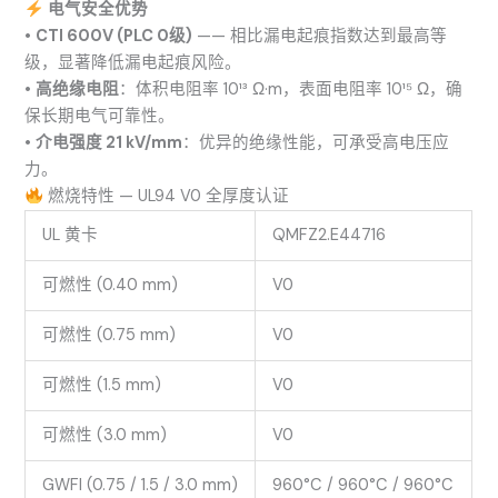
电气安全优势
•
CTI 600V (PLC 0级)
—— 相比漏电起痕指数达到最高等
级，显著降低漏电起痕风险。
•
高绝缘电阻
：体积电阻率 10¹³ Ω·m，表面电阻率 10¹⁵ Ω，确
保长期电气可靠性。
•
介电强度 21 kV/mm
：优异的绝缘性能，可承受高电压应
力。
燃烧特性 — UL94 V0 全厚度认证
UL 黄卡
QMFZ2.E44716
可燃性 (0.40 mm)
V0
可燃性 (0.75 mm)
V0
可燃性 (1.5 mm)
V0
可燃性 (3.0 mm)
V0
GWFI (0.75 / 1.5 / 3.0 mm)
960°C / 960°C / 960°C